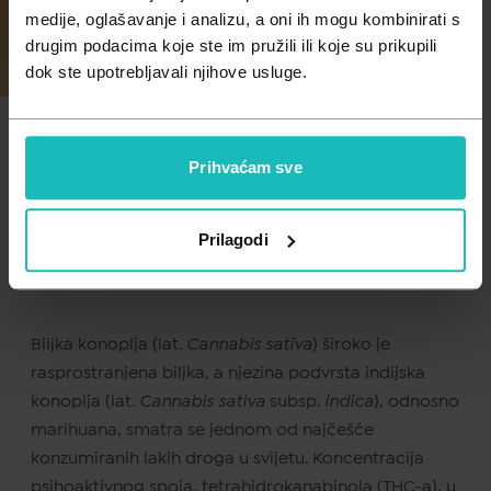
Zdravlje muškarca
Minerali
medije, oglašavanje i analizu, a oni ih mogu kombinirati s
drugim podacima koje ste im pružili ili koje su prikupili
Zdravlje žene
Probiotici i prebiotici
dok ste upotrebljavali njihove usluge.
Vitamini
Mogućnosti primjene
Prihvaćam sve
kanabidiola u medicinske
svrhe
Prilagodi
Biljka konoplja (lat.
Cannabis sativa
) široko je
rasprostranjena biljka, a njezina podvrsta indijska
konoplja
(lat.
Cannabis sativa
subsp
. indica
), odnosno
marihuana, smatra se jednom od najčešće
konzumiranih lakih droga u svijetu. Koncentracija
psihoaktivnog spoja, tetrahidrokanabinola (THC-a), u