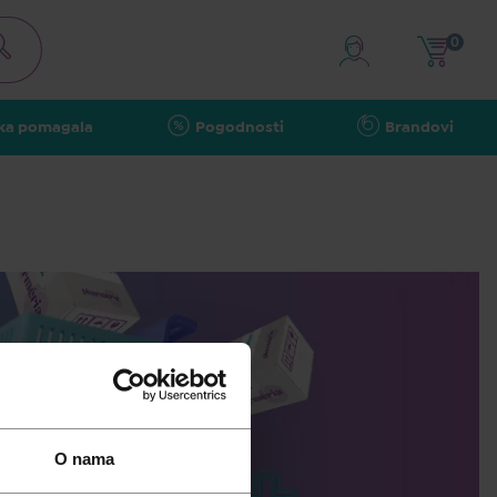
0
ka pomagala
Pogodnosti
Brandovi
O nama