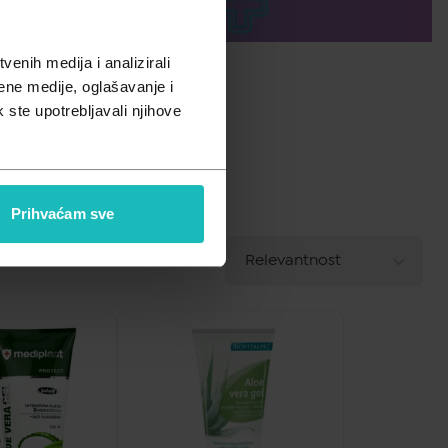
enih medija i analizirali
ene medije, oglašavanje i
k ste upotrebljavali njihove
Prihvaćam sve
A - Z
Relevantnost
POREDAJ PO
Z - A
Najniža cijena
Najviša cijena