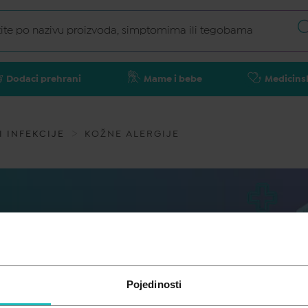
Dodaci prehrani
Mame i bebe
Medicins
I INFEKCIJE
KOŽNE ALERGIJE
Pojedinosti