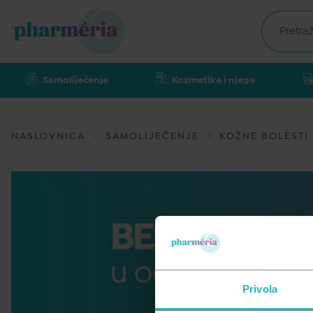
Samoliječenje
Kozmetika i njega
NASLOVNICA
SAMOLIJEČENJE
KOŽNE BOLESTI 
Privola