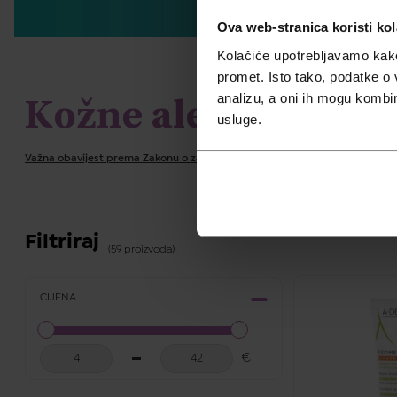
Ova web-stranica koristi kol
Kolačiće upotrebljavamo kako 
promet. Isto tako, podatke o 
analizu, a oni ih mogu kombini
Kožne alergije
usluge.
Važna obavijest prema Zakonu o zaštiti potrošača.
Filtriraj
(59 proizvoda)
CIJENA