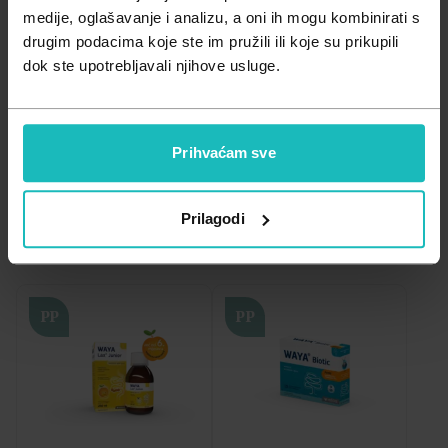
Zdravlje muškarca
Minerali
Važna obavijest prema Zakonu o zaštiti potrošača.
medije, oglašavanje i analizu, a oni ih mogu kombinirati s
drugim podacima koje ste im pružili ili koje su prikupili
Zdravlje žene
Probiotici i prebiotici
dok ste upotrebljavali njihove usluge.
Nadutost i vjetrovi
Mučnina i povraćanje
Prolj
Vitamini
Prihvaćam sve
A - Z
Filtriraj
Relevantnost
Prilagodi
Z - A
Najniža cijena
PP
PP
Najviša cijena