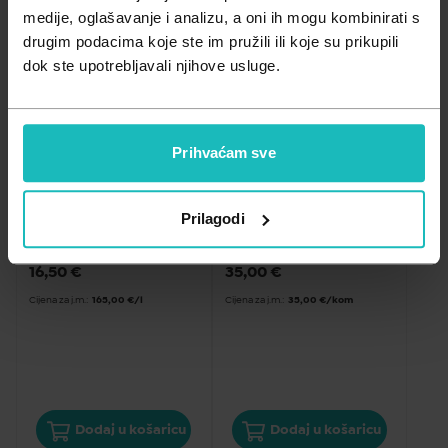
Zdravlje muškarca
Minerali
medije, oglašavanje i analizu, a oni ih mogu kombinirati s
drugim podacima koje ste im pružili ili koje su prikupili
Najviša cijena
Zdravlje žene
Probiotici i prebiotici
dok ste upotrebljavali njihove usluge.
Vitamini
Prihvaćam sve
ISPADANJE KOSE
ISPADANJE KOSE
 Pantogar tonik za 
 Pantogar Vegan za 
aktivaciju rasta kose za 
zdravu i lijepu kosu, 90 
Prilagodi
žene ,100ml
kapsula
16,50
€
35,00
€
Cijena za j.m.:
165,00 €/l
Cijena za j.m.:
35,00 €/kom
Dodaj u košaricu
Dodaj u košaricu