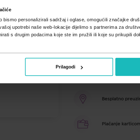
ačiće
Cijena za j.m.:
25,90 €/kom
Unesi kod
SUMMER25
za 25% po
bismo personalizirali sadržaj i oglase, omogućili značajke društv
vašoj upotrebi naše web-lokacije dijelimo s partnerima za društv
FORCAPIL® Croissance, gumeni bo
rati s drugim podacima koje ste im pružili ili koje su prikupili do
skupine i C, preslicom, folnom kis
cink koji doprinose održavanju no
normalnih noktiju. 60 gumenih 
Prilagodi
Brza dostava u ro
Besplatno preuzim
Plaćanje kartico