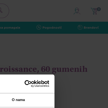
0
ka pomagala
Pogodnosti
Brandovi
roissance, 60 gumenih
O nama