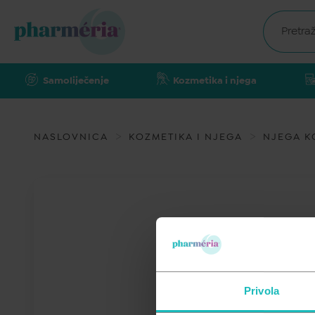
Samoliječenje
Kozmetika i njega
NASLOVNICA
KOZMETIKA I NJEGA
NJEGA KO
Privola