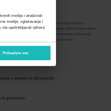
pusta
enih medija i analizirali
ene medije, oglašavanje i
mboni su dodatak prehrani s biotinom, vitaminima B
k ste upotrebljavali njihove
elinom, cinkom i selenom za kosu i nokte. Sadrži biotin, selen i
rmalne kose. Sadrži cink i selen koji doprinose održavanju
bombona dostatno je za mjesec dana upotrebe.
Prihvaćam sve
ku od 1 do 2 dana
anje u ljekarni na 290 lokacija
m ili gotovinom