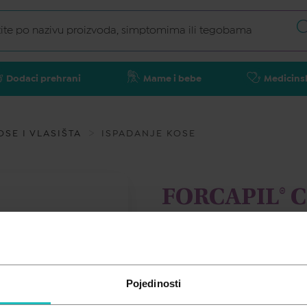
Dodaci prehrani
Mame i bebe
Medicins
SE I VLASIŠTA
ISPADANJE KOSE
FORCAPIL® C
bombona
FORCAPIL
Pojedinosti
25,90
€