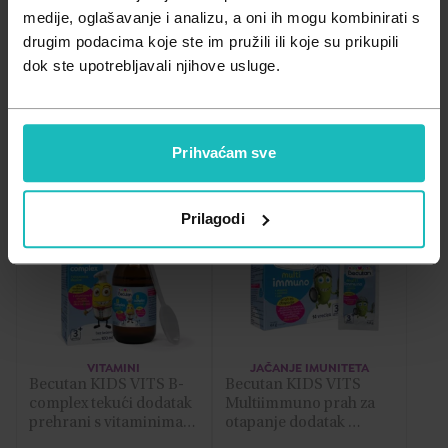
Zdravlje muškarca
Minerali
Važna obavijest prema Zakonu o zaštiti potrošača.
medije, oglašavanje i analizu, a oni ih mogu kombinirati s
drugim podacima koje ste im pružili ili koje su prikupili
Zdravlje žene
Probiotici i prebiotici
dok ste upotrebljavali njihove usluge.
A - Z
Vitamini
Filtriraj
Relevantnost
Z - A
Prihvaćam sve
Najniža cijena
Prilagodi
PP
PP
Najviša cijena
VITAMINI
JAČANJE IMUNITETA
Becutan KIDS VITS B-
Becutan KIDS VITS 
complex tekući dodatak 
Multiimmuno prah za 
prehrani s vitaminima B 
otapanje dodatak 
skupine, sa sladilima
prehrani s vitaminima i 