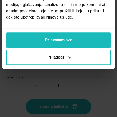
Zdravlje muškarca
Minerali
medije, oglašavanje i analizu, a oni ih mogu kombinirati s
drugim podacima koje ste im pružili ili koje su prikupili
Zdravlje žene
Probiotici i prebiotici
dok ste upotrebljavali njihove usluge.
Vitamini
Prihvaćam sve
Dodaj na listu želja
Prilagodi
Važna obavijest prema Zakonu o zaštiti potrošača.
.
13,46
€
Cijena za j.m.:
13,46 €/kom
Unesi kod
SUMMER25
za 25% popusta
Magnezij doprinosi ravnoteži elektrolita, normalnoj funkciji
Dodaj u košaricu
mišića i normalnom funkcioniranju živčanog sustava; vitamin
B6, vitamin B9 i vitamin B12 doprinose smanjenju umora i