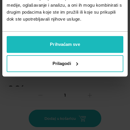
Zdravlje muškarca
Minerali
medije, oglašavanje i analizu, a oni ih mogu kombinirati s
drugim podacima koje ste im pružili ili koje su prikupili
Zdravlje žene
Probiotici i prebiotici
dok ste upotrebljavali njihove usluge.
Vitamini
Prihvaćam sve
Dodaj na listu želja
Prilagodi
Važna obavijest prema Zakonu o zaštiti potrošača.
.
8,96
€
Cijena za j.m.:
0,15 €/kom
Unesi kod
SUMMER25
za 25% popusta
Plivit B Forte doprinosi normalnom metabolizmu stvaranja
Dodaj u košaricu
energije, smanjenju umora i iscrpljenosti, doprinosi normalnoj
funkciji živčanog sustava a vitamini B9, B6 i B12 doprinose