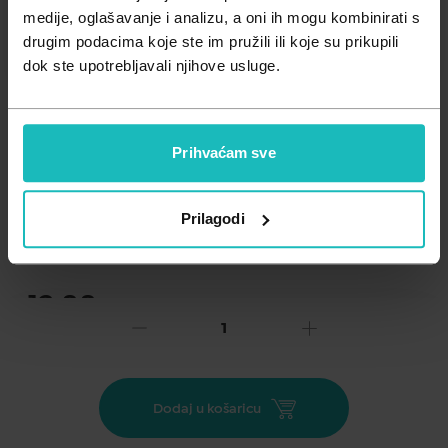
Zdravlje muškarca
Minerali
medije, oglašavanje i analizu, a oni ih mogu kombinirati s
drugim podacima koje ste im pružili ili koje su prikupili
Zdravlje žene
Probiotici i prebiotici
dok ste upotrebljavali njihove usluge.
Vitamini
Prihvaćam sve
Dodaj na listu želja
Prilagodi
Važna obavijest prema Zakonu o zaštiti potrošača.
.
13,88
€
Cijena za j.m.:
13,88 €/kom
Unesi kod
SUMMER25
za 25% popusta
Vitamin D doprinosi normalnoj funkciji imunološkog sustava;
Dodaj u košaricu
doprinosi održavanju normalnih kostiju, zubi te normalne
funkcije mišića; potreban je za normalan rast i razvoj kostiju