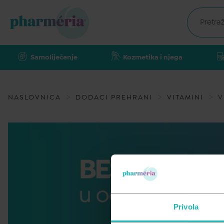
Samoliječenje
Kozmetika i njega
NASLOVNICA
DODACI PREHRANI
VITAMINI
V
Privola