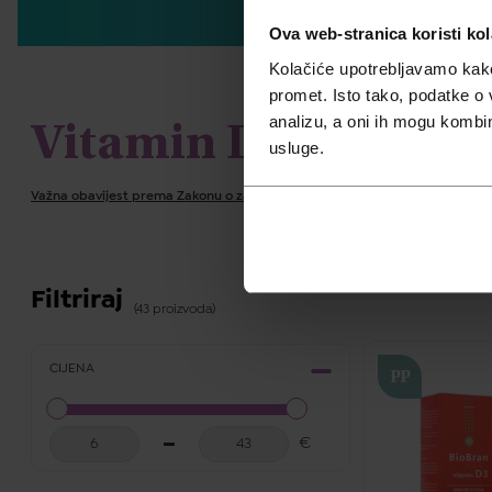
Ova web-stranica koristi kol
Kolačiće upotrebljavamo kako 
promet. Isto tako, podatke o 
analizu, a oni ih mogu kombini
Vitamin D
usluge.
Važna obavijest prema Zakonu o zaštiti potrošača.
Filtriraj
(43 proizvoda)
CIJENA
PP