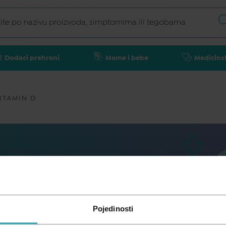
Dodaci prehrani
Mame i bebe
Medicins
ITAMIN D
Pojedinosti