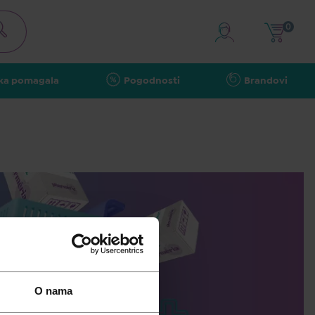
0
ka pomagala
Pogodnosti
Brandovi
O nama