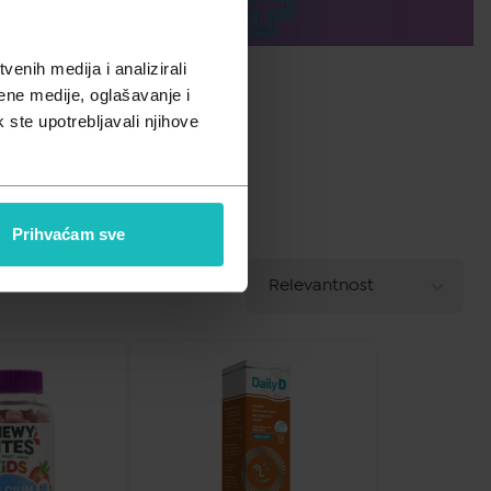
enih medija i analizirali
ene medije, oglašavanje i
k ste upotrebljavali njihove
Prihvaćam sve
A - Z
Relevantnost
POREDAJ PO
Z - A
Najniža cijena
Najviša cijena