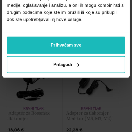
Zdravlje muškarca
Minerali
Važna obavijest prema Zakonu o zaštiti potrošača.
medije, oglašavanje i analizu, a oni ih mogu kombinirati s
drugim podacima koje ste im pružili ili koje su prikupili
Zdravlje žene
Probiotici i prebiotici
dok ste upotrebljavali njihove usluge.
A - Z
Vitamini
Filtriraj
Relevantnost
Z - A
Prihvaćam sve
Najniža cijena
Prilagodi
Najviša cijena
KRVNI TLAK
KRVNI TLAK
Adapter za Rossmax 
Adapter za tlakomjer 
tlakomjer
Medikor (M6, M3, M2)
16,06
€
22,28
€