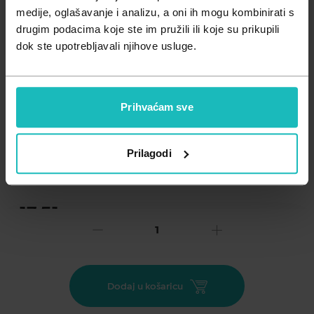
Zdravlje muškarca
Minerali
medije, oglašavanje i analizu, a oni ih mogu kombinirati s
drugim podacima koje ste im pružili ili koje su prikupili
Zdravlje žene
Probiotici i prebiotici
dok ste upotrebljavali njihove usluge.
Vitamini
Prihvaćam sve
Dodaj na listu želja
Prilagodi
Važna obavijest prema Zakonu o zaštiti potrošača.
.
17,51
€
Cijena za j.m.:
17,51 €/kom
Unesi kod
SUMMER25
za 25% popusta
Microlife adapter kompatibilan s Microlife tlakomjerima.
Dodaj u košaricu