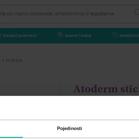
Dodaci prehrani
Mame i bebe
Medicins
 I NJEGA
Atoderm stic
BIODERMA
7,80
€
Pojedinosti
Cijena za j.m.:
7,80 €/kom