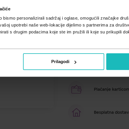
Unesi kod
SUMMER25
za 25% po
ačiće
Hranjivi balzam u sticku za svak
bismo personalizirali sadržaj i oglase, omogućili značajke društv
maline.
vašoj upotrebi naše web-lokacije dijelimo s partnerima za društv
rati s drugim podacima koje ste im pružili ili koje su prikupili do
Brza dostava u ro
Prilagodi
Besplatno preuzim
Plaćanje kartico
Besplatna dostav