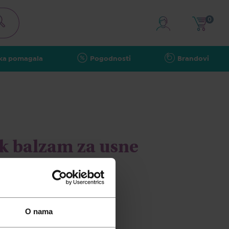
0
ka pomagala
Pogodnosti
Brandovi
k balzam za usne
O nama