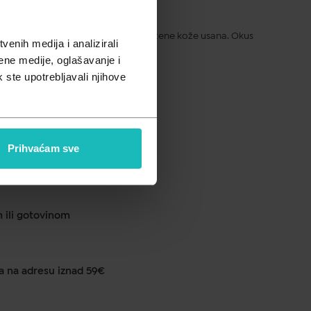
pusta
odnevnu njegu suhe, ispucale i nadražene kože usana. Okus
enih medija i analizirali
ene medije, oglašavanje i
k ste upotrebljavali njihove
ku od 1 do 2 dana
Prihvaćam sve
anje u ljekarni na 290 lokacija
m ili gotovinom
a na adresu iznad 59€