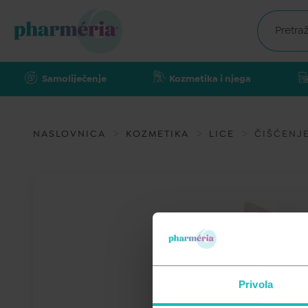
Samoliječenje
Kozmetika i njega
NASLOVNICA
KOZMETIKA
LICE
ČIŠĆENJE
Privola