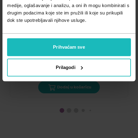
Zdravlje muškarca
Minerali
medije, oglašavanje i analizu, a oni ih mogu kombinirati s
KOZMETIKA ZA BEBE
drugim podacima koje ste im pružili ili koje su prikupili
Zdravlje žene
Probiotici i prebiotici
Trudi Hidratantna krema s propolisom i nevenom 
Tr
dok ste upotrebljavali njihove usluge.
100ml
50
Vitamini
13,15
€
16
Cijena za j.m.:
131,50 €/l
Cije
Prihvaćam sve
Unesi kod
SUMMER25
za 25% popusta
Un
Prilagodi
Dodaj u košaricu