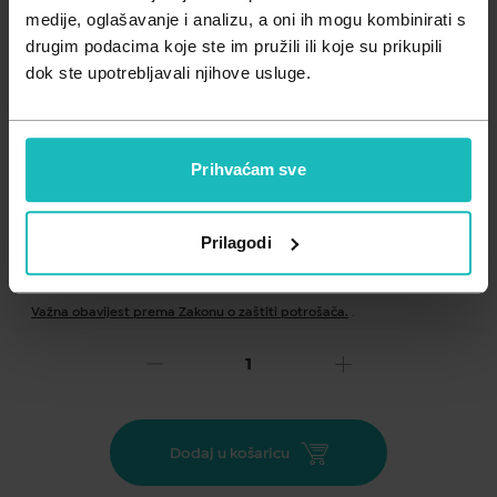
Zdravlje muškarca
Minerali
medije, oglašavanje i analizu, a oni ih mogu kombinirati s
drugim podacima koje ste im pružili ili koje su prikupili
Zdravlje žene
Probiotici i prebiotici
dok ste upotrebljavali njihove usluge.
Vitamini
Prihvaćam sve
Prilagodi
Dodaj na listu želja
Važna obavijest prema Zakonu o zaštiti potrošača.
.
19,78
€
Cijena za j.m.:
0,66 €/kom
Unesi kod
SUMMER25
za 25% popusta
Dodaj u košaricu
Kapsule sa 100 % organskim eteričnim uljima, uključujući