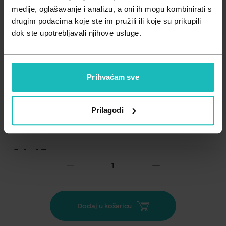
Zdravlje muškarca
Minerali
medije, oglašavanje i analizu, a oni ih mogu kombinirati s
drugim podacima koje ste im pružili ili koje su prikupili
Zdravlje žene
Probiotici i prebiotici
dok ste upotrebljavali njihove usluge.
Vitamini
Prihvaćam sve
Dodaj na listu želja
Prilagodi
Važna obavijest prema Zakonu o zaštiti potrošača.
.
14,43
€
Cijena za j.m.:
14,43 €/kom
Unesi kod
SUMMER25
za 25% popusta
Zaštitni podmetač za krevet za jednokratnu uporabu.
Dodaj u košaricu