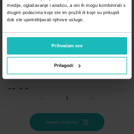
Zdravlje muškarca
Minerali
medije, oglašavanje i analizu, a oni ih mogu kombinirati s
drugim podacima koje ste im pružili ili koje su prikupili
Zdravlje žene
Probiotici i prebiotici
dok ste upotrebljavali njihove usluge.
Vitamini
Prihvaćam sve
Dodaj na listu želja
Prilagodi
Važna obavijest prema Zakonu o zaštiti potrošača.
.
13,00
€
Cijena za j.m.:
13,00 €/kom
Unesi kod
SUMMER25
za 25% popusta
Ovaj se proizvod koristi za simptomatsko liječenje
Dodaj u košaricu
začepljenog nosa, primjerice u slučaju alergijskog rinitisa i
faringitisa.