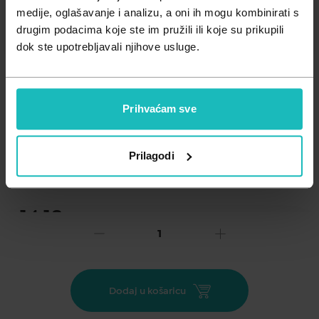
Zdravlje muškarca
Minerali
medije, oglašavanje i analizu, a oni ih mogu kombinirati s
drugim podacima koje ste im pružili ili koje su prikupili
Zdravlje žene
Probiotici i prebiotici
dok ste upotrebljavali njihove usluge.
Vitamini
Prihvaćam sve
Dodaj na listu želja
Prilagodi
Važna obavijest prema Zakonu o zaštiti potrošača.
.
14,18
€
Cijena za j.m.:
14,18 €/kom
Unesi kod
SUMMER25
za 25% popusta
Novi Accu-Chek Instant olakšava život s dijabetesom. Accu-
Dodaj u košaricu
Chek Instant je brz, jednostavan, pouzdan i uvijek nadohvat
ruke. Tako ćete zadržati kontrolu! Besplatno korištenje