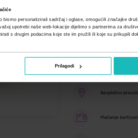
ačiće
Apivit imuno C sirup preporučamo
kod djece sa smanjenim apetitom
bismo personalizirali sadržaj i oglase, omogućili značajke društv
pojačanog umora. Zbog minerala 
vašoj upotrebi naše web-lokacije dijelimo s partnerima za društv
funkciji. Med je sa svim svojim o
rati s drugim podacima koje ste im pružili ili koje su prikupili do
s vitaminom C iz acerole, koja je 
za potporu imunitetu.
Prilagodi
Brza dostava u ro
Besplatno preuzim
Plaćanje kartico