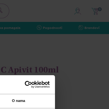
0
ka pomagala
Pogodnosti
Brandovi
C Apivit 100ml
O nama