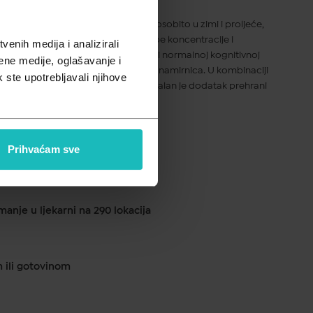
 kao vitaminsku dopunu prehrani, osobito u zimi i proljeće,
, kod premorene školske djece slabe koncentracije i
enih medija i analizirali
cinka u sastavu proizvod doprinosi normalnoj kognitivnoj
ene medije, oglašavanje i
sobinama prehrambena, ali i ljekovita namirnica. U kombinaciji
k ste upotrebljavali njihove
poznati prirodni izvor vitamina C, idealan je dodatak prehrani
Prihvaćam sve
ku od 1 do 2 dana
anje u ljekarni na 290 lokacija
m ili gotovinom