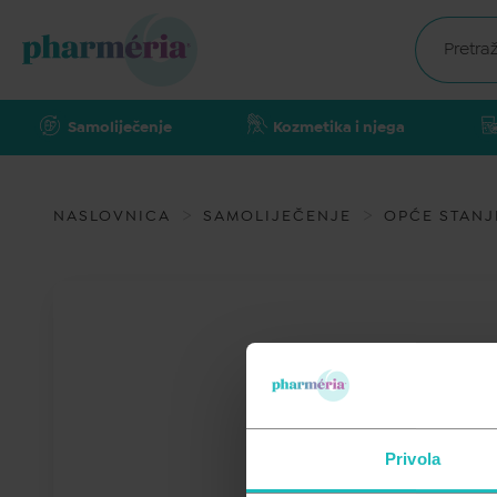
Samoliječenje
Kozmetika i njega
NASLOVNICA
SAMOLIJEČENJE
OPĆE STANJ
Privola