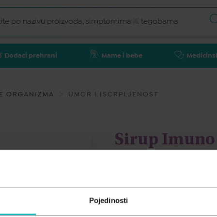
Dodaci prehrani
Mame i bebe
Medicins
E ORGANIZMA
UMOR I ISCRPLJENOST
Sirup Imuno 
APIPHARMA
8,59
€
Pojedinosti
Cijena za j.m.:
85,90 €/l