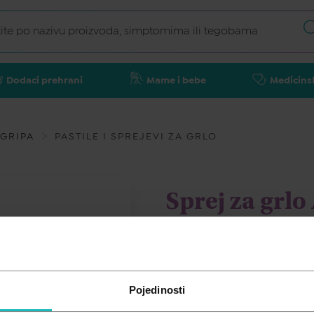
Dodaci prehrani
Mame i bebe
Medicins
 GRIPA
PASTILE I SPREJEVI ZA GRLO
Sprej za grl
20ml
FARMAKOL
Pojedinosti
9,20
€