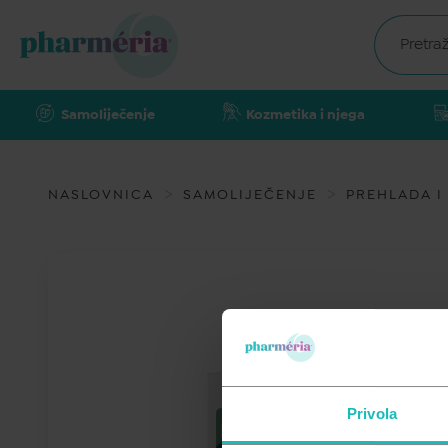
Samoliječenje
Kozmetika i njega
NASLOVNICA
SAMOLIJEČENJE
PREHLADA I
Privola