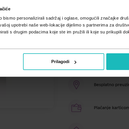
ačiće
Cijena za j.m.:
460,00 €/l
Unesi kod
SUMMER25
za 25% po
bismo personalizirali sadržaj i oglase, omogućili značajke društv
vašoj upotrebi naše web-lokacije dijelimo s partnerima za društv
Sprej za grlo i usnu šupljinu . Uč
rati s drugim podacima koje ste im pružili ili koje su prikupili do
simptome kod kod pojave afti, umi
alkohol i konzervans te je prikla
Prilagodi
Brza dostava u ro
Besplatno preuzim
Plaćanje kartico