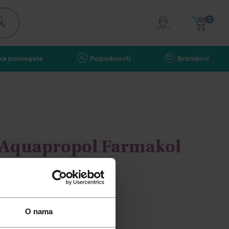
0
ka pomagala
Pogodnosti
Brandovi
o Aquapropol Farmakol
O nama