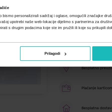
Ovaj aroma difuzer namijenjen je r
ačiće
mikroskopski sitnih kapljica, odn
bismo personalizirali sadržaj i oglase, omogućili značajke društv
oplemenjuju vaš prostor, povoljno
vašoj upotrebi naše web-lokacije dijelimo s partnerima za društv
100 V – 240 V AC, Nazivni napon: 
rati s drugim podacima koje ste im pružili ili koje su prikupili do
Kapacitet spremnika vode: 500 ml,
Brza dostava u ro
Prilagodi
Besplatno preuzim
Plaćanje kartico
Besplatna dostav