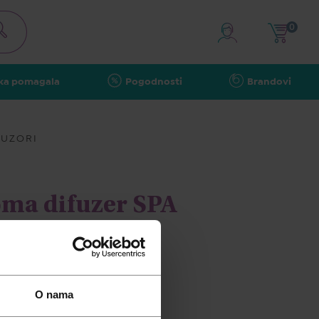
0
ka pomagala
Pogodnosti
Brandovi
UZORI
ma difuzer SPA
O nama
pusta