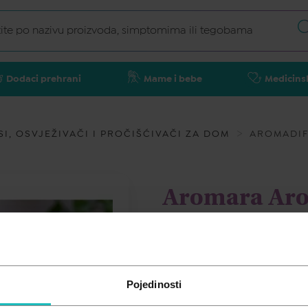
Dodaci prehrani
Mame i bebe
Medicins
SI, OSVJEŽIVAČI I PROČIŠĆIVAČI ZA DOM
AROMADIF
Aromara Aro
49,80
€
Pojedinosti
Cijena za j.m.:
49,80 €/kom
Unesi kod
SUMMER25
za 25% po