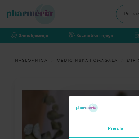
Samoliječenje
Kozmetika i njega
NASLOVNICA
MEDICINSKA POMAGALA
MIRI
Privola