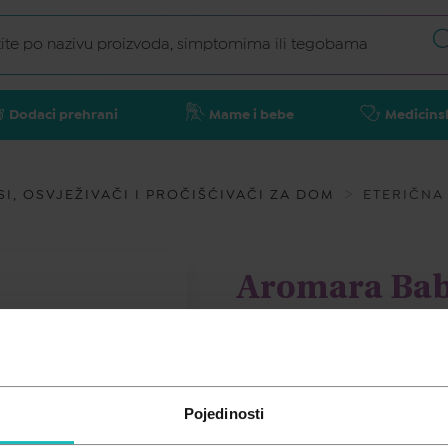
Dodaci prehrani
Mame i bebe
Medicins
SI, OSVJEŽIVAČI I PROČIŠĆIVAČI ZA DOM
ETERIČNA 
Aromara Baby
AROMARA
9,80
€
Pojedinosti
Cijena za j.m.:
98,00 €/l