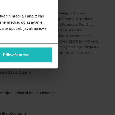
pusta
 za mame, tate i bebe. Podiže raspoloženje, pomaže u
enih medija i analizirali
e su efikasne u borbi protiv mikroorganizama, a ujedno i
ene medije, oglašavanje i
kod iskašljavanja i pročišćavanja dišnih puteva. Podržava
k ste upotrebljavali njihove
0% prirodan sprej na bazi eteričnih ulja za prirodno
 u kojem borave bebe, djeca, trudnice, za jaslice i dječje
 negativnog učinka. BABY SPRAY JE ODLIČAN IZBOR ZA VAS AKO:
u vašoj bebi ili djetetu - Želite osigurati najprirodniji ambijent u
i sintetske mirise i sprejeve. - Želite zatrudnjeti. - Ste trudni.
Prihvaćam sve
ku od 1 do 2 dana
anje u ljekarni na 290 lokacija
m ili gotovinom