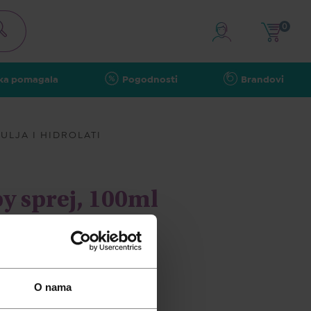
0
ka pomagala
Pogodnosti
Brandovi
ULJA I HIDROLATI
 sprej, 100ml
O nama