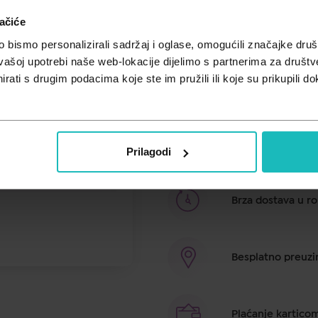
Unesi kod
SUMMER25
za 25% po
ačiće
100% prirodni ambijentalni sprej
bismo personalizirali sadržaj i oglase, omogućili značajke društv
pročišćavanju prostora, sastavnic
vašoj upotrebi naše web-lokacije dijelimo s partnerima za društv
dovoljno nježne za bebe, pomaže 
rati s drugim podacima koje ste im pružili ili koje su prikupili do
dječje zdravlje. BABY SPRAY je 10
osvježenje i ugodan miris prostora
vrtiće. Blag je, učinkovit i bez
- Želite pružiti što prirodniju njeg
jaslicama i vrtićima. - Želite izbjeć
Prilagodi
Brza dostava u ro
Besplatno preuzim
Plaćanje kartico