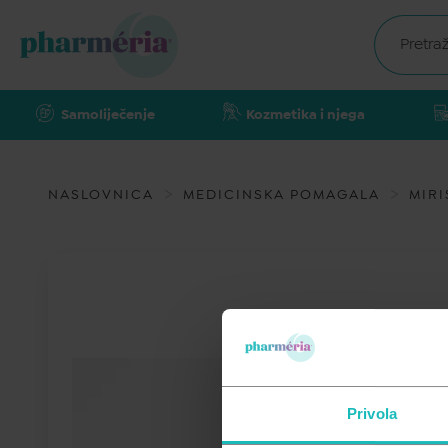
Samoliječenje
Kozmetika i njega
NASLOVNICA
MEDICINSKA POMAGALA
MIRI
Privola