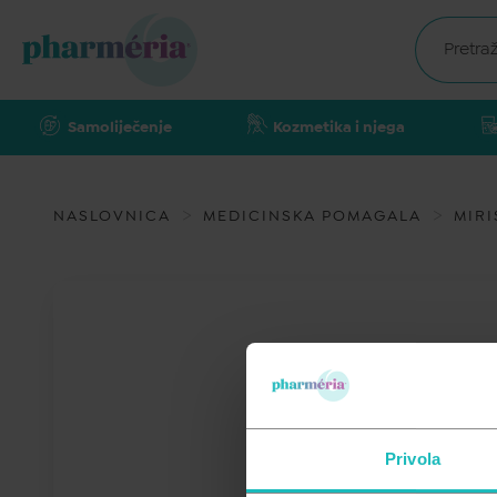
Samoliječenje
Kozmetika i njega
NASLOVNICA
MEDICINSKA POMAGALA
MIRI
Privola