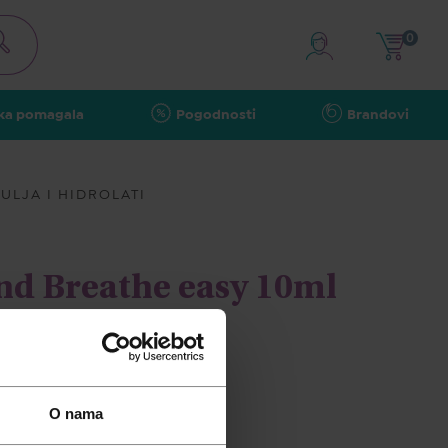
0
ka pomagala
Pogodnosti
Brandovi
ULJA I HIDROLATI
nd Breathe easy 10ml
O nama