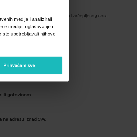
pusta
uđuje. Ublažava osjećaj nelagode kod začepljenog nosa,
enih medija i analizirali
ene medije, oglašavanje i
k ste upotrebljavali njihove
ku od 1 do 2 dana
Prihvaćam sve
anje u ljekarni na 290 lokacija
m ili gotovinom
a na adresu iznad 59€