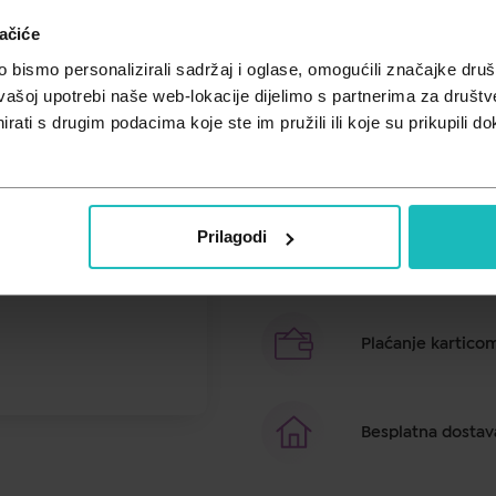
Unesi kod
SUMMER25
za 25% po
ačiće
Osvježava zrak u prostoru. Razb
bismo personalizirali sadržaj i oglase, omogućili značajke društv
škakljanja u grlu, itd.
vašoj upotrebi naše web-lokacije dijelimo s partnerima za društv
rati s drugim podacima koje ste im pružili ili koje su prikupili do
Brza dostava u ro
Prilagodi
Besplatno preuzim
Plaćanje kartico
Besplatna dostav