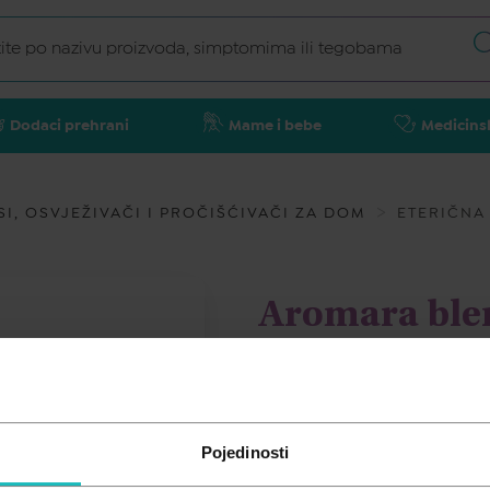
Dodaci prehrani
Mame i bebe
Medicins
SI, OSVJEŽIVAČI I PROČIŠĆIVAČI ZA DOM
ETERIČNA 
Aromara ble
AROMARA
9,80
€
Pojedinosti
Cijena za j.m.:
9,80 €/kom