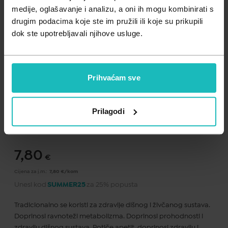
Zdravlje muškarca
Minerali
medije, oglašavanje i analizu, a oni ih mogu kombinirati s
drugim podacima koje ste im pružili ili koje su prikupili
Zdravlje žene
Probiotici i prebiotici
dok ste upotrebljavali njihove usluge.
Vitamini
Prihvaćam sve
Dodaj na listu želja
Prilagodi
Važna obavijest prema Zakonu o zaštiti potrošača.
.
7,80
€
Cijena za j.m.:
7,80 €/kom
Unesi kod
SUMMER25
za 25% popusta
Tradicionalno se koristi za zdravlje dišnog i živčanog sustava.
Doprinosi ravnoteži metabolizma. Doprinosi prohodnosti i
zdravlju dišnog sustava. Potiče apetit, doprinosi zdravlju i