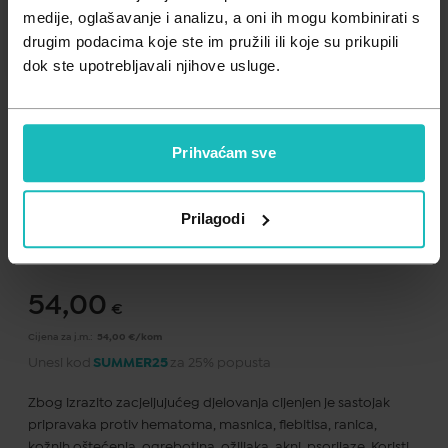
Zdravlje muškarca
Minerali
medije, oglašavanje i analizu, a oni ih mogu kombinirati s
drugim podacima koje ste im pružili ili koje su prikupili
Zdravlje žene
Probiotici i prebiotici
dok ste upotrebljavali njihove usluge.
Vitamini
Prihvaćam sve
Dodaj na listu želja
Prilagodi
Važna obavijest prema Zakonu o zaštiti potrošača.
.
54,00
€
Cijena za j.m.:
54,00 €/kom
Unesi kod
SUMMER25
za 25% popusta
Zbog izrazito zacjeljujućeg djelovanja cijenjen je sastojak
pripravaka protiv hematoma, masnica, flebitisa, ranica,
kožnih oštećenja, ogrebotina, ožiljaka, akni, psorijaze. Koristi