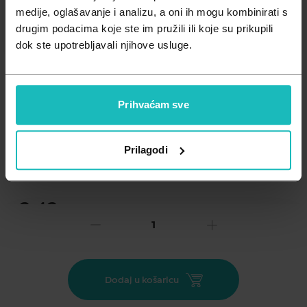
Zdravlje muškarca
Minerali
medije, oglašavanje i analizu, a oni ih mogu kombinirati s
drugim podacima koje ste im pružili ili koje su prikupili
Zdravlje žene
Probiotici i prebiotici
dok ste upotrebljavali njihove usluge.
Vitamini
Prihvaćam sve
Dodaj na listu želja
Prilagodi
Važna obavijest prema Zakonu o zaštiti potrošača.
.
3,43
€
Cijena za j.m.:
3,43 €/kom
Prije upotrebe pažljivo pročitajte uputu o lijeku, a o
Dodaj u košaricu
rizicima i nuspojavama upitajte svog liječnika ili
ljekarnika