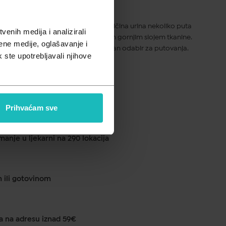
pusta
šci koriste se za gubitak manjih količina urina nekoliko puta
enih medija i analizirali
ni, ugodni i sigurni ulošci s mekanim gornjim slojem tkanine.
ene medije, oglašavanje i
štite od neugodnih mirisa te su idealan odabir za putovanja.
k ste upotrebljavali njihove
ogućuje koži disanje.
ku od 1 do 2 dana
Prihvaćam sve
anje u ljekarni na 290 lokacija
m ili gotovinom
a na adresu iznad 59€