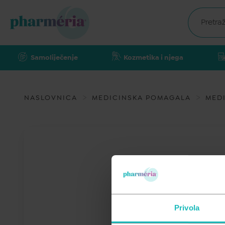
Samoliječenje
Kozmetika i njega
NASLOVNICA
MEDICINSKA POMAGALA
MEDI
Privola