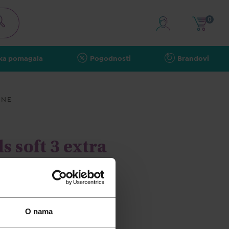
0
ka pomagala
Pogodnosti
Brandovi
ENE
s soft 3 extra
O nama