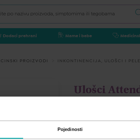
Dodaci prehrani
Mame i bebe
Medicins
CINSKI PROIZVODI
INKONTINENCIJA, ULOŠCI I PEL
Ulošci Attend
ATTENDS
3,11
€
Pojedinosti
Cijena za j.m.:
3,11 €/kom