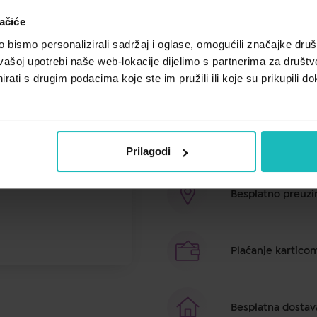
Unesi kod
SUMMER25
za 25% po
ačiće
Attends Soft 3 Extra anatomski ulo
bismo personalizirali sadržaj i oglase, omogućili značajke društv
u toku dana. Attends soft su meka
vašoj upotrebi naše web-lokacije dijelimo s partnerima za društv
Neprimjetni su prilikom nošenja, 
rati s drugim podacima koje ste im pružili ili koje su prikupili do
Prozračni materijal proizvoda om
Brza dostava u ro
Prilagodi
Besplatno preuzim
Plaćanje kartico
Besplatna dostav