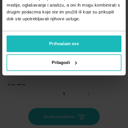
Zdravlje muškarca
Minerali
medije, oglašavanje i analizu, a oni ih mogu kombinirati s
drugim podacima koje ste im pružili ili koje su prikupili
Zdravlje žene
Probiotici i prebiotici
dok ste upotrebljavali njihove usluge.
Vitamini
Prihvaćam sve
Dodaj na listu želja
Prilagodi
Važna obavijest prema Zakonu o zaštiti potrošača.
.
13,70
€
Cijena za j.m.:
13,70 €/kom
Unesi kod
SUMMER25
za 25% popusta
AZINC Acerola 1000 sadrži 100 % prirodan vitamin C iz bobica
Dodaj u košaricu
acerole koji doprinosi smanjenju umora i iscrpljenosti te
normalnoj funkciji imunološkog sustava. Prirodan i