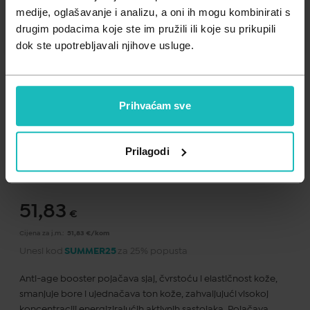
Zdravlje muškarca
Minerali
medije, oglašavanje i analizu, a oni ih mogu kombinirati s
drugim podacima koje ste im pružili ili koje su prikupili
Zdravlje žene
Probiotici i prebiotici
dok ste upotrebljavali njihove usluge.
Vitamini
Prihvaćam sve
Dodaj na listu želja
Prilagodi
Važna obavijest prema Zakonu o zaštiti potrošača.
.
51,83
€
Cijena za j.m.:
51,83 €/kom
Unesi kod
SUMMER25
za 25% popusta
Anti-age booster pojačava sjaj, čvrstoću i elastičnost kože,
smanjuje bore i ujednačava ton kože, zahvaljujući visokoj
koncentraciji energizirajućih aktivnih sastojaka. Pojačava