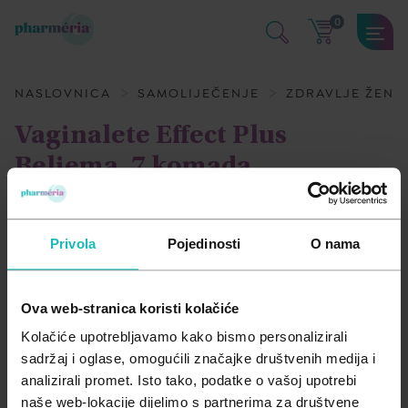
0
SAMOLIJEČENJE
KOZMETIKA I NJEGA
DODACI PREHRANI
MAME I BEBE
MEDICINSKA POMAGALA
NASLOVNICA
SAMOLIJEČENJE
ZDRAVLJE ŽENE
Kosti mišići i zglobovi
Dekorativna kozmetika
Aminokiseline
Njega i zdravlje bebe
Medicinski proizvodi
Vaginalete Effect Plus
Beliema, 7 komada
Kožne bolesti i infekcije
Dermatološka njega kože
Antioksidansi
Oprema za bebe i djecu
Medicinski uređaji
BELIEMA
Oko, uho, usta i zubi
Njega kose i vlasišta
Biljni preparati
Trudnice i dojilje
Mirisi, osvježivači i pročišćivači za dom
Privola
Pojedinosti
O nama
Opće stanje organizma
Njega lica
Enzimi
Prehlada i gripa
Njega tijela
Jačanje imuniteta
Ova web-stranica koristi kolačiće
Probava
Zaštita od insekata
Masne kiseline
Kolačiće upotrebljavamo kako bismo personalizirali
sadržaj i oglase, omogućili značajke društvenih medija i
Srce i krvne žile
Zaštita od sunca
Med i pčelinji proizvodi
analizirali promet. Isto tako, podatke o vašoj upotrebi
naše web-lokacije dijelimo s partnerima za društvene