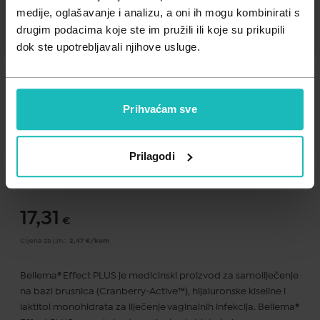
Zdravlje muškarca
Minerali
medije, oglašavanje i analizu, a oni ih mogu kombinirati s
drugim podacima koje ste im pružili ili koje su prikupili
Zdravlje žene
Probiotici i prebiotici
dok ste upotrebljavali njihove usluge.
Vitamini
Prihvaćam sve
Dodaj na listu želja
Prilagodi
Važna obavijest prema Zakonu o zaštiti potrošača.
.
17,31
€
Cijena za j.m.:
2,47 €/kom
Beliema® Effect PLUS je medicinski proizvod za samoliječenje
na bazi brusnica (Cranberry-Active™), hijaluronske kiseline i
laktitol monohidrata za liječenje vaginalnih infekcija. Beliema®