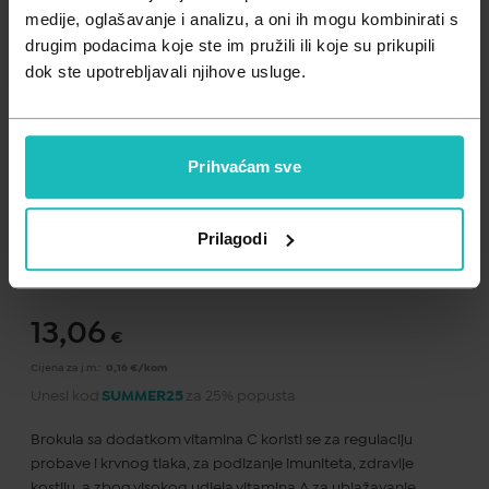
Zdravlje muškarca
Minerali
medije, oglašavanje i analizu, a oni ih mogu kombinirati s
drugim podacima koje ste im pružili ili koje su prikupili
Zdravlje žene
Probiotici i prebiotici
dok ste upotrebljavali njihove usluge.
Vitamini
Prihvaćam sve
Dodaj na listu želja
Prilagodi
Važna obavijest prema Zakonu o zaštiti potrošača.
.
13,06
€
Cijena za j.m.:
0,16 €/kom
Unesi kod
SUMMER25
za 25% popusta
Brokula sa dodatkom vitamina C koristi se za regulaciju
probave i krvnog tlaka, za podizanje imuniteta, zdravlje
kostiju, a zbog visokog udjela vitamina A za ublažavanje