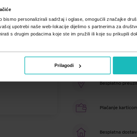
Brusnica kompleks kapi - tekući d
ačiće
života. Sadrži ekstrakt američke br
bismo personalizirali sadržaj i oglase, omogućili značajke društv
odrasle, a konzumiraju se uz vodu
vašoj upotrebi naše web-lokacije dijelimo s partnerima za društv
uravnoteženoj prehrani. Važno je
rati s drugim podacima koje ste im pružili ili koje su prikupili do
načina života.
Brza dostava u ro
Prilagodi
Besplatno preuzim
Plaćanje kartico
Besplatna dostav