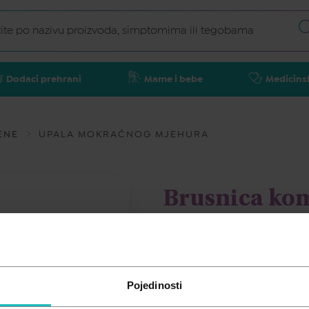
Dodaci prehrani
Mame i bebe
Medicins
ENE
UPALA MOKRAĆNOG MJEHURA
Brusnica kom
11,89
€
Pojedinosti
Cijena za j.m.:
237,80 €/l
Unesi kod
SUMMER25
za 25% po