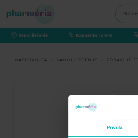
Samoliječenje
Kozmetika i njega
NASLOVNICA
SAMOLIJEČENJE
ZDRAVLJE Ž
Privola