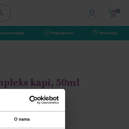
0
ka pomagala
Pogodnosti
Brandovi
pleks kapi, 50ml
O nama
pusta