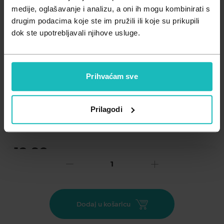
Zdravlje muškarca
Minerali
medije, oglašavanje i analizu, a oni ih mogu kombinirati s
drugim podacima koje ste im pružili ili koje su prikupili
Zdravlje žene
Probiotici i prebiotici
dok ste upotrebljavali njihove usluge.
Vitamini
Prihvaćam sve
Dodaj na listu želja
Prilagodi
Važna obavijest prema Zakonu o zaštiti potrošača.
.
13,89
€
Cijena za j.m.:
1,39 €/kom
Unesi kod
SUMMER25
za 25% popusta
Nutripharm® Candigynol® je medicinski proizvod za pomoć
Dodaj u košaricu
pri liječenju i prevenciji vaginalnih infekcija uzrokovanih
bakterijama ili gljivicama. Namijenjen je ublažavanju