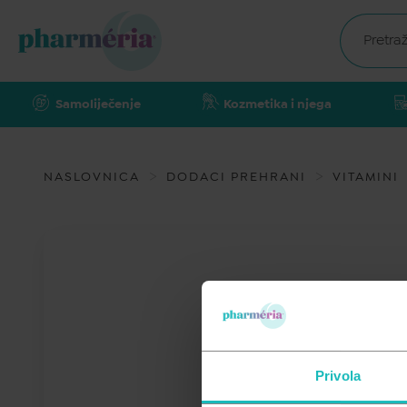
Samoliječenje
Kozmetika i njega
NASLOVNICA
DODACI PREHRANI
VITAMINI
Privola