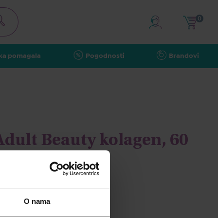
0
ka pomagala
Pogodnosti
Brandovi
Adult Beauty kolagen, 60
mbona
O nama