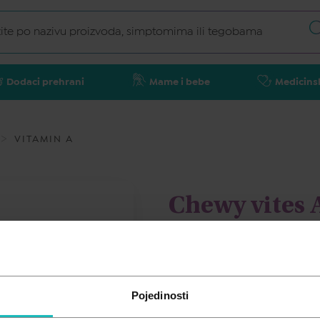
Dodaci prehrani
Mame i bebe
Medicins
VITAMIN A
Chewy vites 
gumenih bo
CHEWY VITES
Pojedinosti
18,94
€