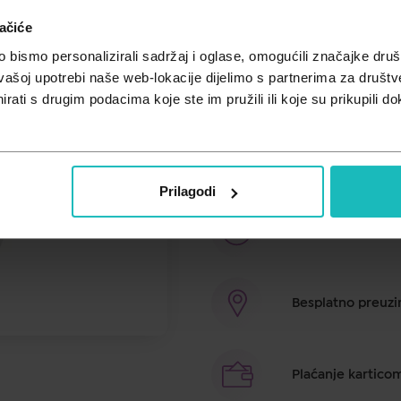
ačiće
Cijena za j.m.:
18,94 €/kom
Unesi kod
SUMMER25
za 25% po
bismo personalizirali sadržaj i oglase, omogućili značajke društv
vašoj upotrebi naše web-lokacije dijelimo s partnerima za društv
Chewy Vites Adult Beauty Collag
rati s drugim podacima koje ste im pružili ili koje su prikupili do
prehrani s kolagenom, Q10, bioti
Collagen formuliran za odrasle. S
kože. Svaki Chewy Vites Beauty 
4 esencijalna vitamina uz dodata
Prilagodi
Brza dostava u ro
Besplatno preuzim
Plaćanje kartico