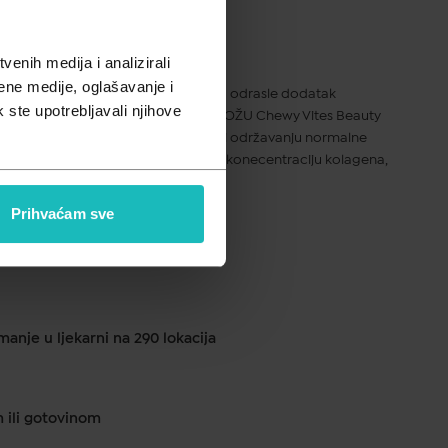
pusta
enih medija i analizirali
ene medije, oglašavanje i
en, gumeni bomboni za žvakanje, za odrasle dodatak
k ste upotrebljavali njihove
nom i vitaminima, okus jagode . ZA KOŽU Chewy Vites Beauty
adrži biotin i vitamin A koji doprinosi održavanju normalne
collagen bombon sadrži balansiranu konecentraciju kolagena,
k koenzima Q10.
Prihvaćam sve
ku od 1 do 2 dana
anje u ljekarni na 290 lokacija
m ili gotovinom