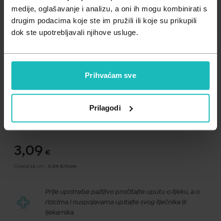
Zdravlje muškarca
Minerali
medije, oglašavanje i analizu, a oni ih mogu kombinirati s
drugim podacima koje ste im pružili ili koje su prikupili
Zdravlje žene
Probiotici i prebiotici
dok ste upotrebljavali njihove usluge.
Vitamini
Prihvaćam sve
Dodaj na listu želja
Prilagodi
Važna obavijest prema Zakonu o zaštiti potrošača.
.
3,09
€
Cijena za j.m.:
3,09 €/kom
Prije upotrebe pažljivo pročitajte uputu o lijeku, a o
rizicima i nuspojavama upitajte svog liječnika ili
ljekarnika