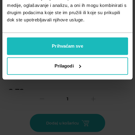
Zdravlje muškarca
Minerali
medije, oglašavanje i analizu, a oni ih mogu kombinirati s
drugim podacima koje ste im pružili ili koje su prikupili
Zdravlje žene
Probiotici i prebiotici
dok ste upotrebljavali njihove usluge.
Vitamini
Prihvaćam sve
Dodaj na listu želja
Prilagodi
Važna obavijest prema Zakonu o zaštiti potrošača.
.
3,78
€
Cijena za j.m.:
0,19 €/kom
Unesi kod
SUMMER25
za 25% popusta
Vodootporni i prozirni flasteri za zaštitu manjih rana. Stvaraju
Dodaj u košaricu
barijeru protiv bakterija. 3 veličine flastera u 1 pakiranju. 20
kom u kutiji