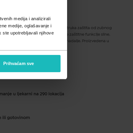
pusta
enih medija i analizirali
ene medije, oglašavanje i
acija natrij fluorida: 950 p.m. Dvostruka zaštita od zubnog
k ste upotrebljavali njihove
du i enzimima – za povećanje prirodne zaštitne funkcije sline.
cijelu obitelj – za djecu od 6 godina nadalje. Proizvedena u
Prihvaćam sve
ku od 1 do 2 dana
anje u ljekarni na 290 lokacija
m ili gotovinom