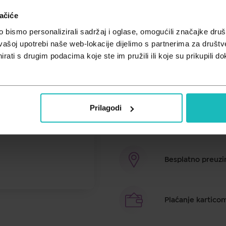
ačiće
Cijena za j.m.:
104,13 €/l
Unesi kod
SUMMER25
za 25% po
bismo personalizirali sadržaj i oglase, omogućili značajke društv
vašoj upotrebi naše web-lokacije dijelimo s partnerima za društv
Iznimno blaga. Normalna koncentr
rati s drugim podacima koje ste im pružili ili koje su prikupili do
karijesa zahvaljujući natrij fluori
RDA 30: vrlo nježna. Prikladna za 
Švicarskoj.
Prilagodi
Brza dostava u ro
Besplatno preuzim
Plaćanje kartico