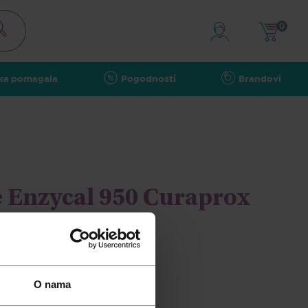
0
ka pomagala
Pogodnosti
Brandovi
e Enzycal 950 Curaprox
O nama