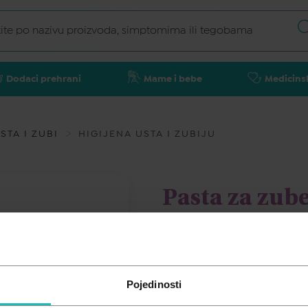
Dodaci prehrani
Mame i bebe
Medicins
STA I ZUBI
HIGIJENA USTA I ZUBIJU
Pasta za zub
75ml
CURAPROX
Pojedinosti
8,33
€