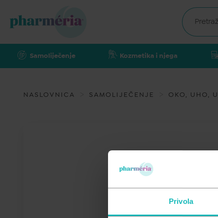
Samoliječenje
Kozmetika i njega
NASLOVNICA
SAMOLIJEČENJE
OKO, UHO, U
Privola