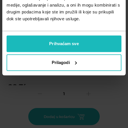
Zdravlje muškarca
Minerali
medije, oglašavanje i analizu, a oni ih mogu kombinirati s
drugim podacima koje ste im pružili ili koje su prikupili
Zdravlje žene
Probiotici i prebiotici
dok ste upotrebljavali njihove usluge.
Vitamini
Prihvaćam sve
Dodaj na listu želja
Prilagodi
Važna obavijest prema Zakonu o zaštiti potrošača.
.
23,76
€
Cijena za j.m.:
23,76 €/kom
Unesi kod
SUMMER25
za 25% popusta
D-ORS® je medicinski proizvod za jednokratnu uporabu u
Dodaj u košaricu
vrećicama s praškom za oralnu suspenziju koja se priprema
neposredno prije primjene. Indiciran je za oralno liječenje