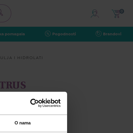
0
ka pomagala
Pogodnosti
Brandovi
ULJA I HIDROLATI
ITRUS
O nama
pusta