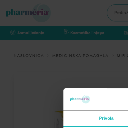
Samoliječenje
Kozmetika i njega
NASLOVNICA
MEDICINSKA POMAGALA
MIRI
Privola