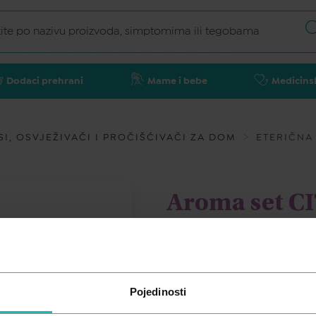
Dodaci prehrani
Mame i bebe
Medicins
SI, OSVJEŽIVAČI I PROČIŠĆIVAČI ZA DOM
ETERIČNA 
Aroma set C
15,95
€
Pojedinosti
Cijena za j.m.:
15,95 €/kom
Unesi kod
SUMMER25
za 25% po