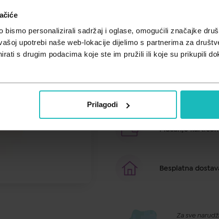
100% prirodna eterična ulja
ačiće
bismo personalizirali sadržaj i oglase, omogućili značajke društv
vašoj upotrebi naše web-lokacije dijelimo s partnerima za društv
Brza dostava u ro
rati s drugim podacima koje ste im pružili ili koje su prikupili do
Besplatno preuzim
Prilagodi
Plaćanje kartico
Besplatna dostav
Za sve narudžb