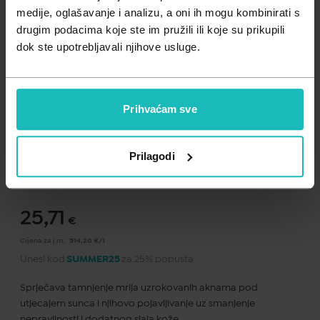
Zdravlje muškarca
Minerali
medije, oglašavanje i analizu, a oni ih mogu kombinirati s
drugim podacima koje ste im pružili ili koje su prikupili
Zdravlje žene
Probiotici i prebiotici
dok ste upotrebljavali njihove usluge.
Vitamini
Prihvaćam sve
Dodaj na listu želja
Prilagodi
Važna obavijest prema Zakonu o zaštiti potrošača.
.
25,71
€
Cijena za j.m.:
514,20 €/l
Unesi kod
SUMMER25
za 25% popusta
Sprječava tamnjenje mrlja uzrokovanih aknama pod
utjecajem sunca i njihovo pojavljivanje uz smanjenje
nepravilnosti i dodatnog sjaja kože.