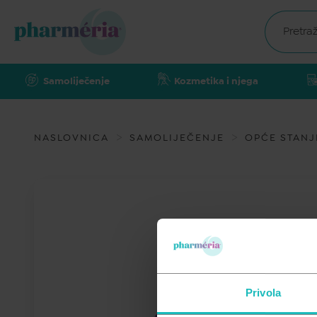
Samoliječenje
Kozmetika i njega
NASLOVNICA
SAMOLIJEČENJE
OPĆE STANJ
Privola