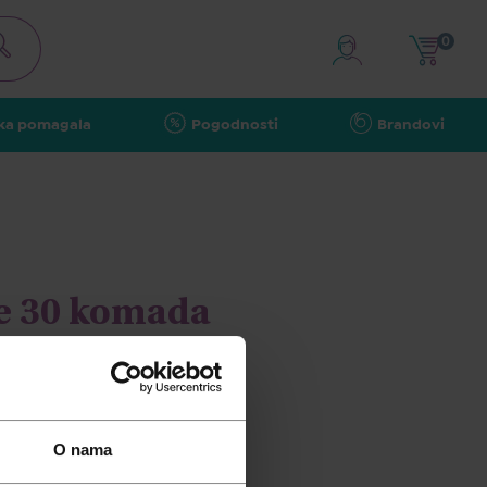
0
ka pomagala
Pogodnosti
Brandovi
e 30 komada
O nama