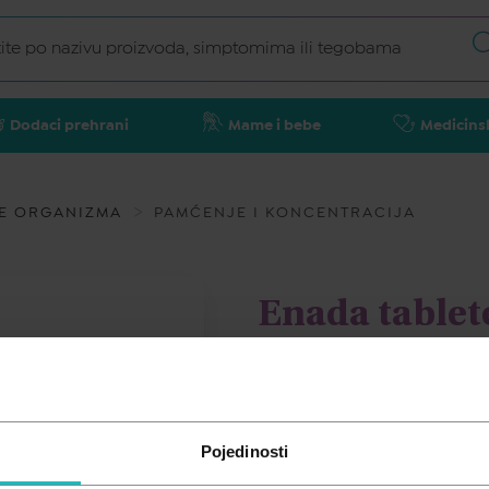
Dodaci prehrani
Mame i bebe
Medicins
E ORGANIZMA
PAMĆENJE I KONCENTRACIJA
Enada tablet
ENADA
51,93
€
Pojedinosti
Cijena za j.m.:
1,73 €/kom