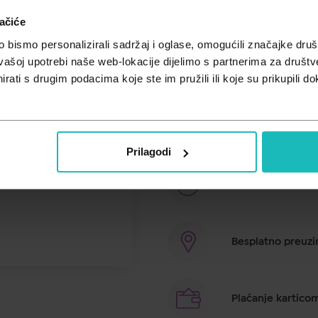
Unesi kod
SUMMER25
za 25% po
ačiće
Enada-good morning je dodatak pr
bismo personalizirali sadržaj i oglase, omogućili značajke društv
stabilizirani NADH. Koenzim 1 sm
vašoj upotrebi naše web-lokacije dijelimo s partnerima za društv
jer je odgovoran za odvijanje vel
rati s drugim podacima koje ste im pružili ili koje su prikupili do
proizvodnji energije, normalnom 
funckiji i smanjenju umora i iscr
veće potrebe za energijom i izdr
koncentraciju i bolje raspoloženje
Prilagodi
Brza dostava u ro
Besplatno preuzim
Plaćanje kartico