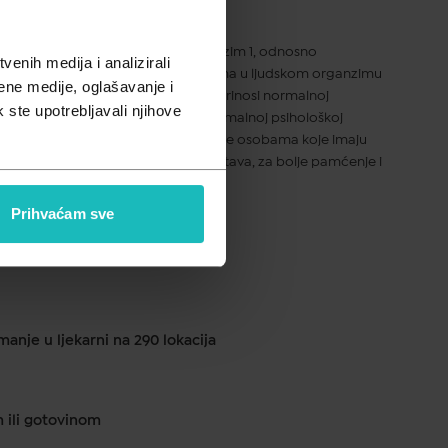
pusta
ehrani čiji je glavni sastojak koenzim 1, odnosno
enih medija i analizirali
atra se jednim od najvažnijih koenzima u ljudskom organzimu
ene medije, oglašavanje i
ikog broja biokemijskih reakcija, doprinosi normalnoj
k ste upotrebljavali njihove
funkcioniraju živčanog sustava, normalnoj psihološkoj
pljenosti. Enada tablete preporučaju se osobama koje imaju
žljivošću, jačanjem imunološkog sustava, za bolje pamćenje i
.
Prihvaćam sve
ku od 1 do 2 dana
anje u ljekarni na 290 lokacija
m ili gotovinom