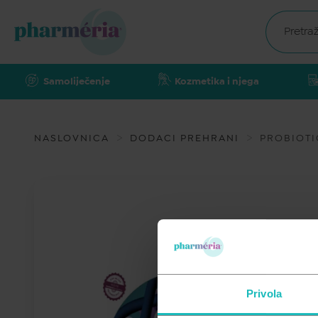
Samoliječenje
Kozmetika i njega
NASLOVNICA
DODACI PREHRANI
PROBIOTIC
Privola