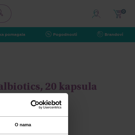
0
ka pomagala
Pogodnosti
Brandovi
biotics, 20 kapsula
O nama