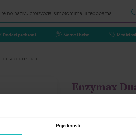
Dodaci prehrani
Mame i bebe
Medicins
I I PREBIOTICI
Enzymax Dual
ENZYMAX
20,99
€
Pojedinosti
Cijena za j.m.:
20,99 €/kom