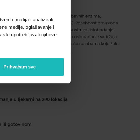
pusta
rehrani koji sadrži kombinaciju probavnih enzima,
enih medija i analizirali
 plantarum i fruktooligosaharida (FOS). Posebnost proizvoda
ene medije, oglašavanje i
la unutar kapsule“, koja omogućuje dvostruko oslobađanje
k ste upotrebljavali njihove
ma. Ovakav sustav omogućuje postupno oslobađanje sadržaja
probavnog sustava. Proizvod je namijenjen osobama koje žele
akterijskim kulturama.
Prihvaćam sve
ku od 1 do 2 dana
anje u ljekarni na 290 lokacija
m ili gotovinom