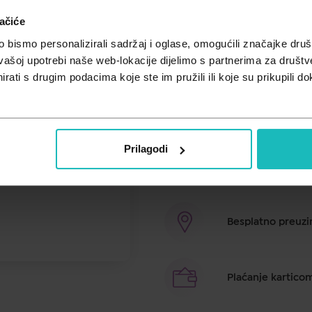
Unesi kod
SUMMER25
za 25% po
ačiće
ENZYMAX DuoBiotics je dodatak p
bismo personalizirali sadržaj i oglase, omogućili značajke društv
bakterijske kulture Lactobacillus
vašoj upotrebi naše web-lokacije dijelimo s partnerima za društv
je inovativna tehnologija „kapsu
rati s drugim podacima koje ste im pružili ili koje su prikupili do
sastojaka – u želucu i u crijevi
kapsule u različitim dijelovima 
nadopuniti prehranu enzimima i b
Prilagodi
Brza dostava u ro
Besplatno preuzim
Plaćanje kartico