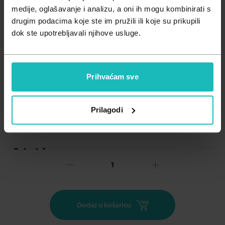
Zdravlje muškarca
Minerali
medije, oglašavanje i analizu, a oni ih mogu kombinirati s
drugim podacima koje ste im pružili ili koje su prikupili
Zdravlje žene
Probiotici i prebiotici
dok ste upotrebljavali njihove usluge.
Vitamini
Prihvaćam sve
Dodaj na listu želja
Prilagodi
Važna obavijest prema Zakonu o zaštiti potrošača.
.
14,46
€
Cijena za j.m.:
144,60 €/l
Unesi kod
SUMMER25
za 25% popusta
Epid Junior Tus sirup je dodatak prehrani, a sadrži propolis,
Dodaj u košaricu
ekstrakt mirte i med eukaliptusa. Preporuča se kod suhog i
produktivnog kašlja. Ekstrakt mirte pomaže kod bronhijalnog