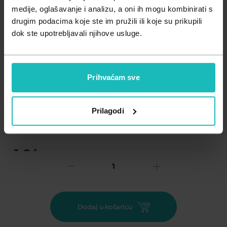
Zdravlje muškarca
Minerali
medije, oglašavanje i analizu, a oni ih mogu kombinirati s
drugim podacima koje ste im pružili ili koje su prikupili
Zdravlje žene
Probiotici i prebiotici
dok ste upotrebljavali njihove usluge.
Vitamini
Prihvaćam sve
Dodaj na listu želja
Prilagodi
Važna obavijest prema Zakonu o zaštiti potrošača.
.
1,36
€
Cijena za j.m.:
1,36 €/kom
Unesi kod
SUMMER25
za 25% popusta
Koristi se za induciranje venske staze i da vena odabrana za
Dodaj u košaricu
punkciju bude istaknutija.