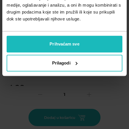
Zdravlje muškarca
Minerali
medije, oglašavanje i analizu, a oni ih mogu kombinirati s
drugim podacima koje ste im pružili ili koje su prikupili
Zdravlje žene
Probiotici i prebiotici
dok ste upotrebljavali njihove usluge.
Vitamini
Prihvaćam sve
Dodaj na listu želja
Prilagodi
Važna obavijest prema Zakonu o zaštiti potrošača.
.
4,38
€
Cijena za j.m.:
4,38 €/kom
Unesi kod
SUMMER25
za 25% popusta
Eterično ulje mandarine (Citrus reticulata) je ulje slatke,
Dodaj u košaricu
citrusne arome. Djeluje smirujuće i blago hipnotički te se
preporuča kod uznemirenosti, stresa, nesanice i depresije.