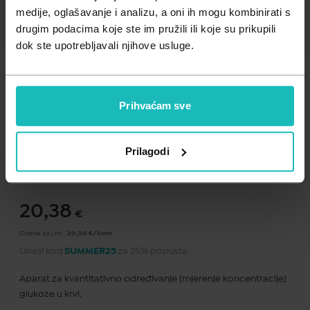
Zdravlje muškarca
Minerali
medije, oglašavanje i analizu, a oni ih mogu kombinirati s
drugim podacima koje ste im pružili ili koje su prikupili
Zdravlje žene
Probiotici i prebiotici
dok ste upotrebljavali njihove usluge.
Vitamini
Prihvaćam sve
Dodaj na listu želja
Prilagodi
Važna obavijest prema Zakonu o zaštiti potrošača.
.
20,38
€
Cijena za j.m.:
20,38 €/kom
Unesi kod
SUMMER25
za 25% popusta
Aparat za kvantitativno određivanje (mjerenje koncentracije)
glukoze u krvi.