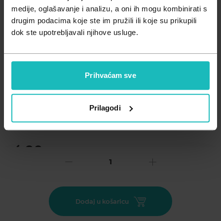
Zdravlje muškarca
Minerali
medije, oglašavanje i analizu, a oni ih mogu kombinirati s
drugim podacima koje ste im pružili ili koje su prikupili
Zdravlje žene
Probiotici i prebiotici
dok ste upotrebljavali njihove usluge.
Vitamini
Prihvaćam sve
Dodaj na listu želja
Prilagodi
Važna obavijest prema Zakonu o zaštiti potrošača.
.
6,90
€
Cijena za j.m.:
0,17 €/kom
Unesi kod
SUMMER25
za 25% popusta
Interdentalno čišćenje neophodno je za održavanje desni i
Dodaj u košaricu
zuba. Gumeni međuzubni čepovi izvrsno su i nježno rješenje
za svakodnevno čišćenje među zubima. Dizajniran s hladnim