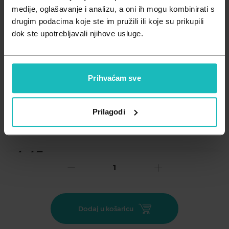
Zdravlje muškarca
Minerali
medije, oglašavanje i analizu, a oni ih mogu kombinirati s
drugim podacima koje ste im pružili ili koje su prikupili
Zdravlje žene
Probiotici i prebiotici
dok ste upotrebljavali njihove usluge.
Vitamini
Prihvaćam sve
Dodaj na listu želja
Prilagodi
Važna obavijest prema Zakonu o zaštiti potrošača.
.
4,45
€
Cijena za j.m.:
4,45 €/kom
Unesi kod
SUMMER25
za 25% popusta
Zubni konac trebao bi biti bitan dio vaše dnevne rutine, jer
Dodaj u košaricu
samo četkanje uklanja samo polovicu svih naslaga. GUM
ekspandirajući konac je tanak i jednostavan za umetanje.