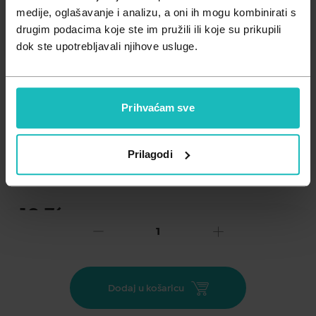
Zdravlje muškarca
Minerali
medije, oglašavanje i analizu, a oni ih mogu kombinirati s
drugim podacima koje ste im pružili ili koje su prikupili
Zdravlje žene
Probiotici i prebiotici
dok ste upotrebljavali njihove usluge.
Vitamini
Prihvaćam sve
Dodaj na listu želja
Prilagodi
Važna obavijest prema Zakonu o zaštiti potrošača.
.
10,76
€
Cijena za j.m.:
2,15 €/kom
Unesi kod
SUMMER25
za 25% popusta
Trenutno ublažava bol i pomaže brzom zaliječenju žuljeva.
Dodaj u košaricu