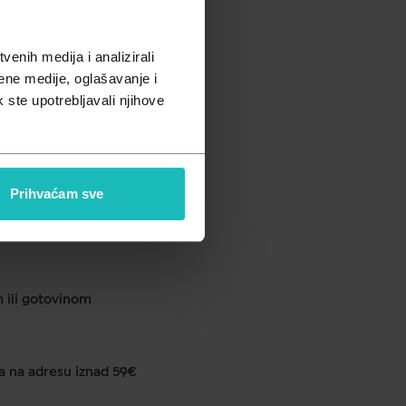
pusta
enih medija i analizirali
ene medije, oglašavanje i
ja
k ste upotrebljavali njihove
ku od 1 do 2 dana
Prihvaćam sve
anje u ljekarni na 290 lokacija
m ili gotovinom
a na adresu iznad 59€