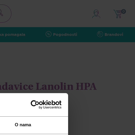
0
ka pomagala
Pogodnosti
Brandovi
adavice Lanolin HPA
O nama