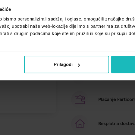
ačiće
Cijena za j.m.:
20,40 €/kom
Unesi kod
SUMMER25
za 25% po
bismo personalizirali sadržaj i oglase, omogućili značajke društv
vašoj upotrebi naše web-lokacije dijelimo s partnerima za društv
zaštita bolnih bradavica kod dojil
rati s drugim podacima koje ste im pružili ili koje su prikupili do
Brza dostava u ro
Prilagodi
Besplatno preuzim
Plaćanje kartico
Besplatna dostav