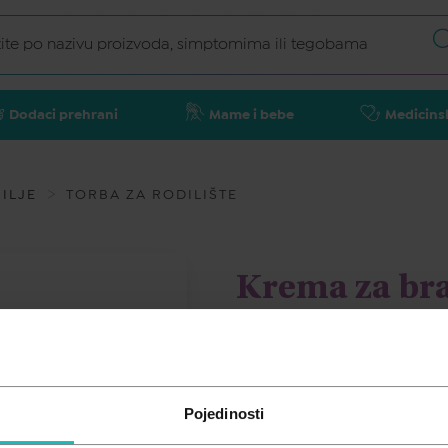
Dodaci prehrani
Mame i bebe
Medicins
ILJE
TORBA ZA RODILIŠTE
Krema za br
40ml
LANSINOH
Pojedinosti
20,40
€