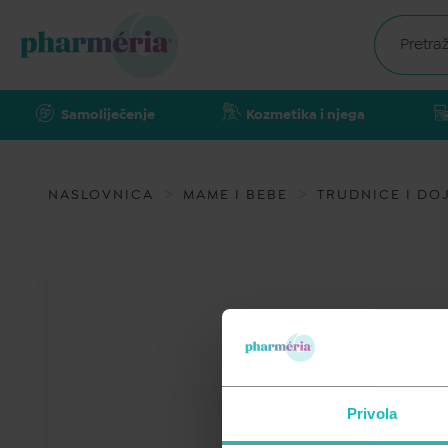
Samoliječenje
Kozmetika i njega
NASLOVNICA
MAME I BEBE
TRUDNICE I DOJ
Privola